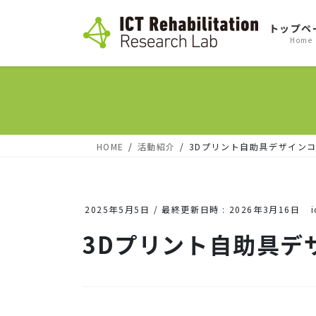
コ
ナ
トップペ
ン
ビ
Home
テ
ゲ
ン
ー
ツ
シ
へ
ョ
ス
ン
HOME
活動紹介
3Dプリント自助具デザイン
キ
に
ッ
移
2025年5月5日
/ 最終更新日時 :
2026年3月16日
プ
動
3Dプリント自助具デ