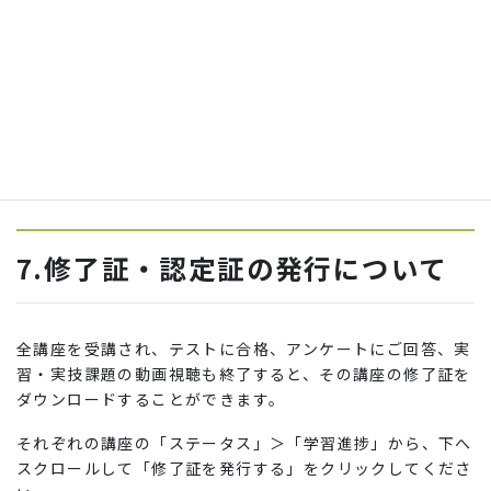
ファブラボ品川内
ICTリハビリテーション研究会 認定講座事務局
03-6426-1967
※お送りいただく際は、下記を参照し、A4用紙に印刷した
修了証（モノクロでも可）を同梱してください。
必要な提出物は、各コース毎に異なりますので、講座内動画
資料をよくご確認の上、ご送付ください。
7.修了証・認定証の発行について
全講座を受講され、テストに合格、アンケートにご回答、実
習・実技課題の動画視聴も終了すると、その講座の修了証を
ダウンロードすることができます。
それぞれの講座の「ステータス」＞「学習進捗」から、下へ
スクロールして「修了証を発行する」をクリックしてくださ